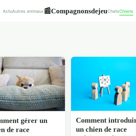
Compagnonsdejeu
📰
Actu
Autres animaux
Chats
Chiens
Comment introdui
ment gérer un
un chien de race
en de race