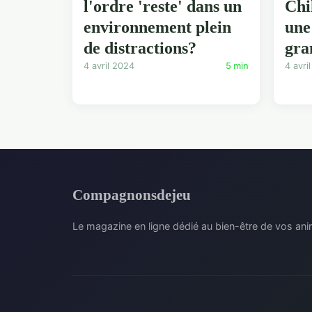
l'ordre 'reste' dans un
Chi
environnement plein
une
de distractions?
gra
4 avril 2024
5 min
4 avri
Compagnonsdejeu
Le magazine en ligne dédié au bien-être de vos a