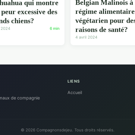
Belgian Malinois à
huahua qui montre
régime alimentaire
 peur excessive des
végétarien pour de
nds chiens?
raisons de santé?
l 2024
6 min
4 avril 2024
LIENS
Accueil
nimaux de compagnie
© 2026 Compagnonsdejeu. Tous droits réservés.