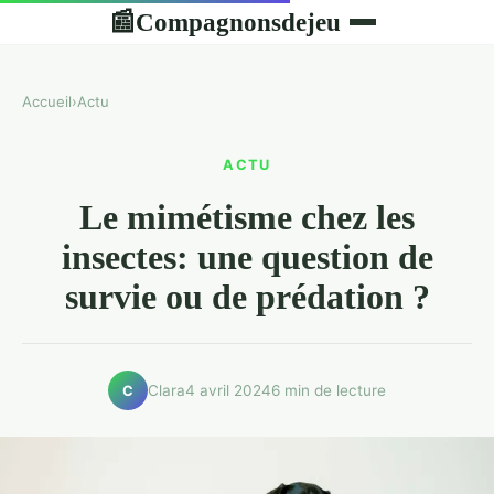
Compagnonsdejeu
📰
Accueil
›
Actu
ACTU
Le mimétisme chez les
insectes: une question de
survie ou de prédation ?
Clara
4 avril 2024
6 min de lecture
C