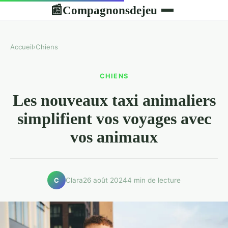
Compagnonsdejeu
📰
Accueil
›
Chiens
CHIENS
Les nouveaux taxi animaliers
simplifient vos voyages avec
vos animaux
Clara
26 août 2024
4 min de lecture
C