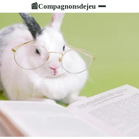
Compagnonsdejeu
📰