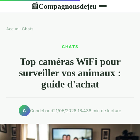
Compagnonsdejeu
📰
Accueil
›
Chats
CHATS
Top caméras WiFi pour
surveiller vos animaux :
guide d'achat
Gondebaud
21/05/2026 16:43
8 min de lecture
G