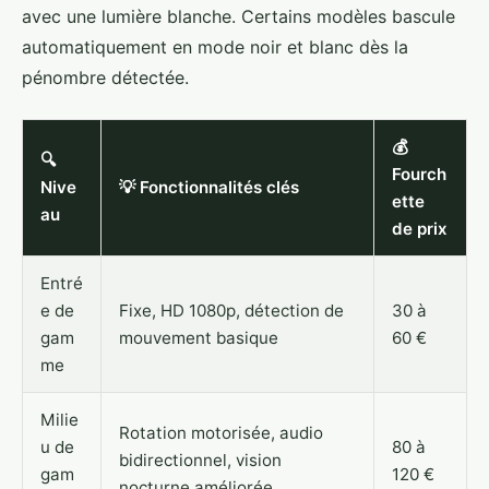
avec une lumière blanche. Certains modèles bascule
automatiquement en mode noir et blanc dès la
pénombre détectée.
💰
🔍
Fourch
Nive
💡 Fonctionnalités clés
ette
au
de prix
Entré
e de
Fixe, HD 1080p, détection de
30 à
gam
mouvement basique
60 €
me
Milie
Rotation motorisée, audio
u de
80 à
bidirectionnel, vision
gam
120 €
nocturne améliorée