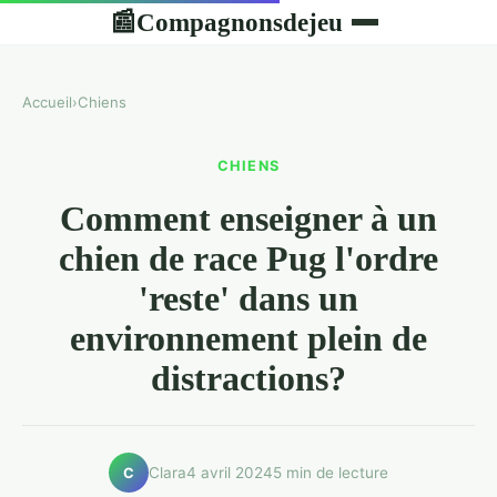
Compagnonsdejeu
📰
Accueil
›
Chiens
CHIENS
Comment enseigner à un
chien de race Pug l'ordre
'reste' dans un
environnement plein de
distractions?
Clara
4 avril 2024
5 min de lecture
C